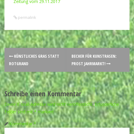
Zeitung vom 29.11.2017
permalink
KÜNSTLICHES GRAS STATT
BECHER FÜR KUNSTRASEN:
ROTGRAND
PROST JAHRMARKT!
Schreibe einen Kommentar
Deine E-Mail-Adresse wird nicht veröffentlicht.
Erforderliche
Felder sind mit
*
markiert
Kommentar
*