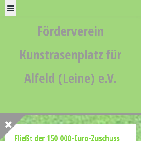
Skip
to
content
Förderverein
Kunstrasenplatz für
Alfeld (Leine) e.V.
Fließt der 150 000-Euro-Zuschuss